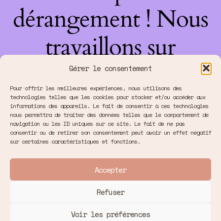
dérangement ! Nous
travaillons sur
quelque chose de
Gérer le consentement
Pour offrir les meilleures expériences, nous utilisons des
fantastique –
technologies telles que les cookies pour stocker et/ou accéder aux
informations des appareils. Le fait de consentir à ces technologies
nous permettra de traiter des données telles que le comportement de
revenez bientôt !
navigation ou les ID uniques sur ce site. Le fait de ne pas
consentir ou de retirer son consentement peut avoir un effet négatif
sur certaines caractéristiques et fonctions.
Accepter
Refuser
Voir les préférences