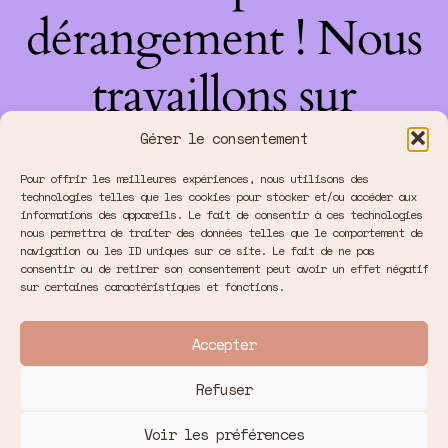
dérangement ! Nous
travaillons sur
quelque chose de
Gérer le consentement
Pour offrir les meilleures expériences, nous utilisons des
fantastique –
technologies telles que les cookies pour stocker et/ou accéder aux
informations des appareils. Le fait de consentir à ces technologies
nous permettra de traiter des données telles que le comportement de
revenez bientôt !
navigation ou les ID uniques sur ce site. Le fait de ne pas
consentir ou de retirer son consentement peut avoir un effet négatif
sur certaines caractéristiques et fonctions.
Accepter
Refuser
Voir les préférences