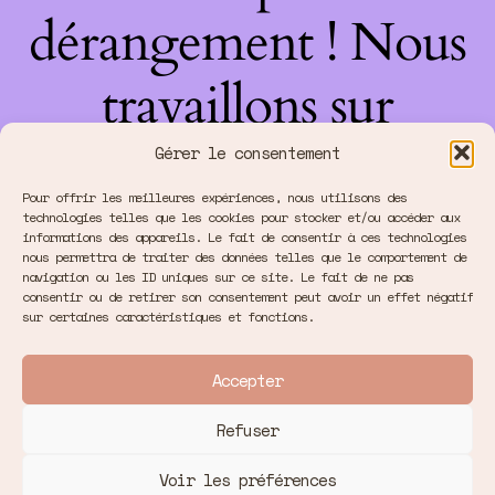
dérangement ! Nous
travaillons sur
quelque chose de
Gérer le consentement
Pour offrir les meilleures expériences, nous utilisons des
fantastique –
technologies telles que les cookies pour stocker et/ou accéder aux
informations des appareils. Le fait de consentir à ces technologies
nous permettra de traiter des données telles que le comportement de
revenez bientôt !
navigation ou les ID uniques sur ce site. Le fait de ne pas
consentir ou de retirer son consentement peut avoir un effet négatif
sur certaines caractéristiques et fonctions.
Accepter
Refuser
Voir les préférences