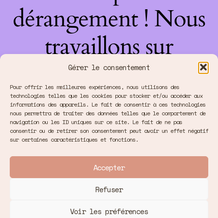
dérangement ! Nous
travaillons sur
quelque chose de
Gérer le consentement
Pour offrir les meilleures expériences, nous utilisons des
fantastique –
technologies telles que les cookies pour stocker et/ou accéder aux
informations des appareils. Le fait de consentir à ces technologies
nous permettra de traiter des données telles que le comportement de
revenez bientôt !
navigation ou les ID uniques sur ce site. Le fait de ne pas
consentir ou de retirer son consentement peut avoir un effet négatif
sur certaines caractéristiques et fonctions.
Accepter
Refuser
Voir les préférences