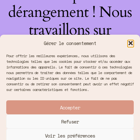
dérangement ! Nous
travaillons sur
quelque chose de
Gérer le consentement
Pour offrir les meilleures expériences, nous utilisons des
fantastique –
technologies telles que les cookies pour stocker et/ou accéder aux
informations des appareils. Le fait de consentir à ces technologies
nous permettra de traiter des données telles que le comportement de
revenez bientôt !
navigation ou les ID uniques sur ce site. Le fait de ne pas
consentir ou de retirer son consentement peut avoir un effet négatif
sur certaines caractéristiques et fonctions.
Accepter
Refuser
Voir les préférences