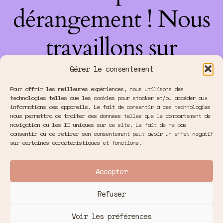
dérangement ! Nous
travaillons sur
quelque chose de
Gérer le consentement
Pour offrir les meilleures expériences, nous utilisons des
fantastique –
technologies telles que les cookies pour stocker et/ou accéder aux
informations des appareils. Le fait de consentir à ces technologies
nous permettra de traiter des données telles que le comportement de
revenez bientôt !
navigation ou les ID uniques sur ce site. Le fait de ne pas
consentir ou de retirer son consentement peut avoir un effet négatif
sur certaines caractéristiques et fonctions.
Accepter
Refuser
Voir les préférences