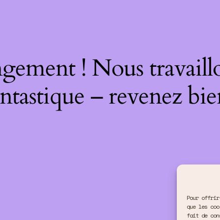
gement ! Nous travaill
ntastique – revenez bie
Pour offrir
que les coo
fait de con