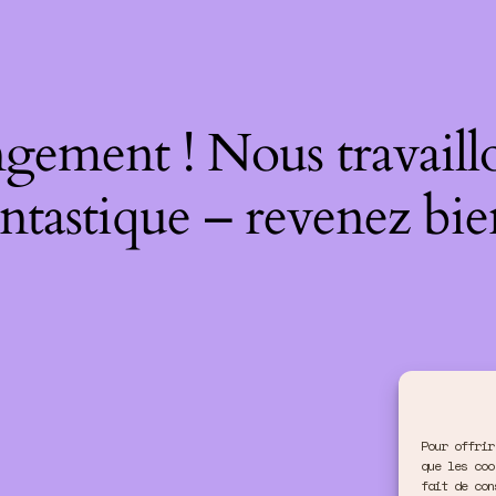
gement ! Nous travaill
ntastique – revenez bie
Pour offrir
que les coo
fait de con