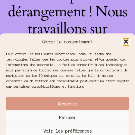
dérangement ! Nous
travaillons sur
quelque chose de
Gérer le consentement
Pour offrir les meilleures expériences, nous utilisons des
fantastique –
technologies telles que les cookies pour stocker et/ou accéder aux
informations des appareils. Le fait de consentir à ces technologies
nous permettra de traiter des données telles que le comportement de
revenez bientôt !
navigation ou les ID uniques sur ce site. Le fait de ne pas
consentir ou de retirer son consentement peut avoir un effet négatif
sur certaines caractéristiques et fonctions.
Accepter
Refuser
Voir les préférences